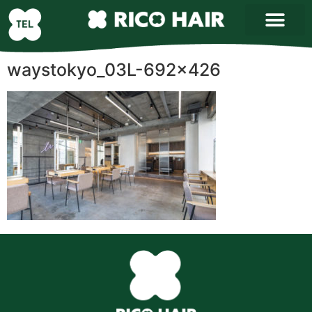
waystokyo_03L-692×426