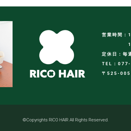
営業時間：1
11:00
定休日：毎
TEL：077-
〒525-00
©Copyrights RICO HAIR All Rights Reserved.