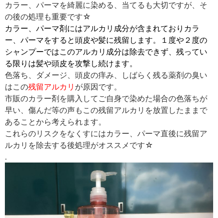
カラー、パーマを綺麗に染める、当てるも大切ですが、そ
の後の処理も重要です☆
カラー、パーマ剤にはアルカリ成分が含まれておりカラ
ー、パーマをすると頭皮や髪に残留します。１度や２度の
シャンプーではこのアルカリ成分は除去できず、残ってい
る限りは髪や頭皮を攻撃し続けます。
色落ち、ダメージ、頭皮の痒み、しばらく残る薬剤の臭い
はこの
残留アルカリ
が原因です。
市販のカラー剤を購入してご自身で染めた場合の色落ちが
早い、傷んだ等の声もこの残留アルカリを放置したままで
あることから考えられます。
これらのリスクをなくすにはカラー、パーマ直後に残留ア
ルカリを除去する後処理がオススメです☆
.