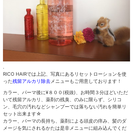
.
RICO HAIRでは上記、写真にあるリセットローションを使
った
残留アルカリ除去
メニューもご用意しております！
カラー、パーマ後に¥８００(税抜)、お時間３分ほどいただ
いて残留アルカリ、薬剤の残臭、のみに限らず、シリコ
ン、毛穴の汚れなどシャンプーでは落ちない汚れを簡単リ
セット出来ます☆
カラー、パーマの長持ち、薬剤による頭皮の痒み、髪のダ
メージを気にされるかたは是非メニューに組み込んでくだ