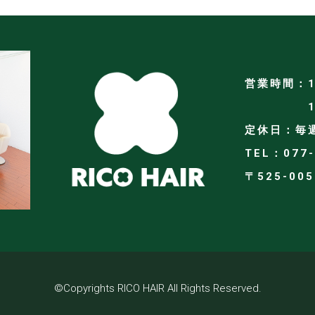
営業時間：1
11:00
定休日：毎
TEL：077-
〒525-00
©Copyrights RICO HAIR All Rights Reserved.