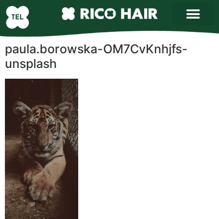
paula.borowska-OM7CvKnhjfs-
unsplash